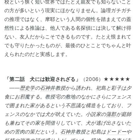
校という狭く短い世界ではたとえ親友でも知らないこと
の方が多いという現実にほかなりません。論理ガチガチ
の推理ではなく、摩耶という人間の個性を踏まえての蓋
然性による推論は、他人である名探偵には決して解け得
ない、友人だからこそできるものです。たとえ恨まれて
でも守りたかったものが、最後のひとことでちゃんと叶
えられたのだと実感します。
「第二話 犬には歓迎されざる」
（2006）★★★★★
――
歴史学
の
石神井
教授から誘われ、祀島と彩子は夕
食にお邪魔する。教授宅の敷地のなかにさらにフェンス
で囲まれた家があるという不思議な構造をしており、フ
ェンスのなかでは犬が吠えていた。小説家の
蒲郡
が庭師
も兼ねてその家を間借りしていて、犬が逃げ出さないた
めの苦肉の策だという。
石神井
教授と祀島は
ドードー
や