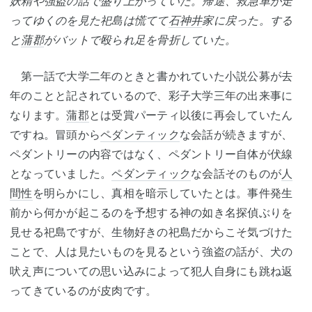
妖精や強盗の話で盛り上がっていた。帰途、救急車が走
ってゆくのを見た祀島は慌てて
石神井
家に戻った。する
と
蒲郡
がバットで殴られ足を骨折していた。
第一話で大学二年のときと書かれていた小説公募が去
年のことと記されているので、彩子大学三年の出来事に
なります。
蒲郡
とは受賞パーティ以後に再会していたん
ですね。冒頭から
ペダンティック
な会話が続きますが、
ペダントリーの内容ではなく、ペダントリー自体が伏線
となっていました。
ペダンティック
な会話そのものが
人
間性
を明らかにし、真相を暗示していたとは。事件発生
前から何かが起こるのを予想する神の如き名探偵ぶりを
見せる祀島ですが、生物好きの祀島だからこそ気づけた
ことで、人は見たいものを見るという強盗の話が、犬の
吠え声についての思い込みによって犯人自身にも跳ね返
ってきているのが皮肉です。