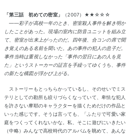
「第三話 初めての密室」
（2007）★★☆☆☆
――彩子が高校一年のとき、密室殺人事件を解き明か
したことがあった。現場の室内に防音ユニットを組み立
て、密室が出来上がったのだ。四年後、合コンの席で聞
き覚えのある名前を聞いた。あの事件の犯人の息子だ。
事件当時は重視しなかった「事件の翌日にあの人を見
た」というストーカーの証言を手繰ってゆくうち、事件
の新たな構図が浮かび上がる。
ストーリーもとっちらかっているし、そのせいでミス
テリとしての勘所も絞りづらくなっていて、卑怯な犯人
を許さない摩耶のキャ
ラク
ターを描くためだけの作品と
いった感じです。そうは言っても、「ふたりで可愛い家
庭をつくってくれないかな。私、そこに遊びにいきたい
（中略）みんなで高校時代のアルバムを眺めて、あんな