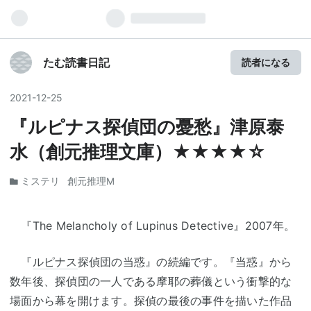
たむ読書日記
読者になる
2021
-
12
-
25
『ルピナス探偵団の憂愁』津原泰
水（創元推理文庫）★★★★☆
ミステリ
創元推理M
『The Melancholy of Lupinus Detective』2007年。
『
ルピナス
探偵団の当惑』の続編です。『当惑』から
数年後、探偵団の一人である摩耶の葬儀という衝撃的な
場面から幕を開けます。探偵の最後の事件を描いた作品