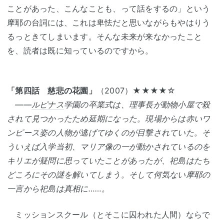
ことがあった、こんなことも、って話をするの」という
摩耶の台詞には、これは卑怯だと思いながらもやはりう
るっときてしまいます。そんな未来が来なかったこと
を、読者は既に知っているのですから。
「第四話 慈悲の花園」
（2007）★★★★☆
――
ルピナス
学園の卒業式は、理事長が動物小屋で殺
されて見つかったため延期になった。現場からは赤いワ
ンピース姿の人物が逃げてゆくのが目撃されていた。そ
ういえば入学当初、マリア像の一が動かされているのを
キリエが疑問に思っていたことがあったが、祀島はたち
どころにその謎を解いてしまう。そして何気ない摩耶の
一言から祀島は真相に……。
ミッションスクール（とそこに囚われた人間）ならで