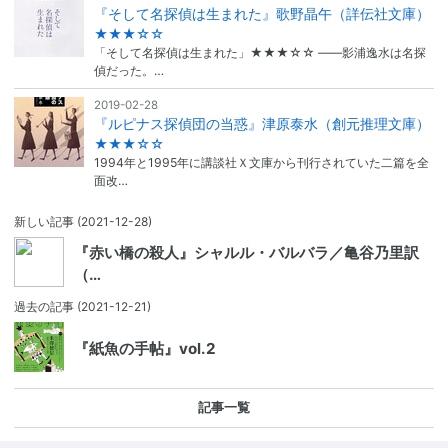
『そして名探偵は生まれた』歌野晶午（詳伝社文庫）
★★★☆☆
「そして名探偵は生まれた」★★★☆☆ ――影浦逸水は名探
偵だった。…
2019-02-28
『ルピナス探偵団の当惑』津原泰水（創元推理文庫）
★★★☆☆
1994年と1995年に講談社Ｘ文庫から刊行されていた二篇を全
面改…
新しい記事
(2021-12-28)
『赤い橋の殺人』シャルル・バルバラ／亀谷乃里訳
（…
過去の記事
(2021-12-21)
『紙魚の手帖』vol.2
記事一覧